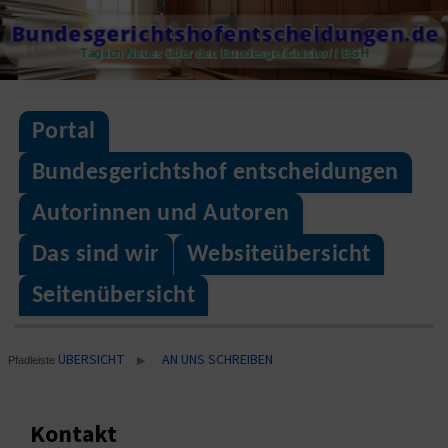
Skip
Bundesgerichtshofentscheidungen.de
to
Täglich Neues über den Bundesgerichtshof / BGH
content
Portal
Bundesgerichtshof entscheidungen
Autorinnen und Autoren
Das sind wir
Websiteübersicht
Seitenübersicht
ÜBERSICHT
AN UNS SCHREIBEN
▶
Pfadleiste
Kontakt