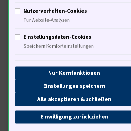
Plattform.
Nutzerverhalten-Cookies
Für Website-Analysen
Kontaktdaten
Herausgeber: Cui Wei Lu Yi Yuan / Mworld,
Einstellungsdaten-Cookies
Changpingqu Beijing, 102206 Beijing, CHINA
Speichern Komforteinstellungen
Betreiber EU: Minformatik Inh. Muhsin
Özdemir, Schiffbeker Weg 123b, 22119
Nur Kernfunktionen
Hamburg
E-Mail:
Einstellungen speichern
kontakt@bundesgerichtshofentscheidungen.de
Alle akzeptieren & schließen
Nach der Kontaktaufnahme erfolgt eine
sorgfältige Bearbeitung. Anfragen werden von
Einwilligung zurückziehen
einem kompetenten Team behandelt. Es gibt