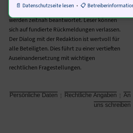
einen Fokus auf die spezifischen Inhalte der
📄 Datenschutzseite lesen
•
📋 Betreiberinformatio
Domain. Fragen zu Artikeln oder Themen
werden zeitnah beantwortet. Leser können
sich auf fundierte Rückmeldungen verlassen.
Der Dialog mit der Redaktion ist wertvoll für
alle Beteiligten. Dies führt zu einer vertieften
Auseinandersetzung mit wichtigen
rechtlichen Fragestellungen.
Persönliche Daten
Rechtliche Angaben
An
¦
¦
uns schreiben