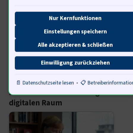
beitragen, die wirtschaftlichen
Schäden zu minimieren. Wie können
Nur Kernfunktionen
wir sicherstellen, dass die
Einstellungen speichern
Verantwortung für
Alle akzeptieren & schließen
Falschinformationen auch ökonomisch
getragen wird?
Einwilligung zurückziehen
📄 Datenschutzseite lesen
•
📋 Betreiberinformatio
Politische Verantwortung im
digitalen Raum