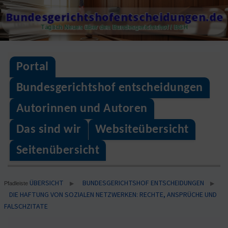
Skip
Bundesgerichtshofentscheidungen.de
to
Täglich Neues über den Bundesgerichtshof / BGH
content
Portal
Bundesgerichtshof entscheidungen
Autorinnen und Autoren
Das sind wir
Websiteübersicht
Seitenübersicht
ÜBERSICHT
BUNDESGERICHTSHOF ENTSCHEIDUNGEN
▶
▶
Pfadleiste
DIE HAFTUNG VON SOZIALEN NETZWERKEN: RECHTE, ANSPRÜCHE UND
FALSCHZITATE