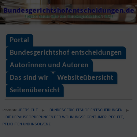
Skip
Bundesgerichtshofentscheidungen.de
to
Täglich Neues über den Bundesgerichtshof / BGH
content
Portal
Bundesgerichtshof entscheidungen
Autorinnen und Autoren
Das sind wir
Websiteübersicht
Seitenübersicht
ÜBERSICHT
BUNDESGERICHTSHOF ENTSCHEIDUNGEN
▶
▶
Pfadleiste
DIE HERAUSFORDERUNGEN DER WOHNUNGSEIGENTÜMER: RECHTE,
PFLICHTEN UND INSOLVENZ