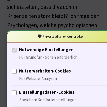
sicherstellen, dass dieauch in
Krisenzeiten stark bleibt? Ich frage den
Psychologen, welche psychologischen
Aspekte hier eine Rolle spielen …
🛡️ Privatsphäre-Kontrolle
Notwendige Einstellungen
Für Grundfunktionen erforderlich
Psychologische Aspekte der
Gemeinschaft
Nutzerverhalten-Cookies
Für Website-Analysen
In
Einstellungsdaten-Cookies
Speichern Komforteinstellungen