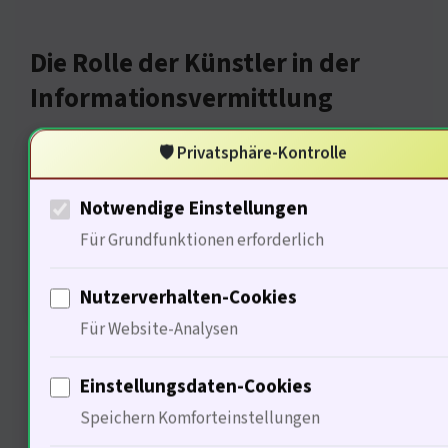
Die Rolle der Künstler in der
Informationsvermittlung
🛡️ Privatsphäre-Kontrolle
Notwendige Einstellungen
Für Grundfunktionen erforderlich
Nutzerverhalten-Cookies
Für Website-Analysen
Die Rolle der Künstler ist bedeutend.
Musik und Kunst können
Einstellungsdaten-Cookies
Informationen transportieren. 70% der
Speichern Komforteinstellungen