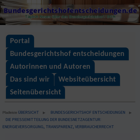
Skip
Bundesgerichtshofentscheidungen.de
to
Täglich Neues über den Bundesgerichtshof / BGH
content
Portal
Bundesgerichtshof entscheidungen
Autorinnen und Autoren
Das sind wir
Websiteübersicht
Seitenübersicht
ÜBERSICHT
BUNDESGERICHTSHOF ENTSCHEIDUNGEN
▶
▶
Pfadleiste
DIE PRESSEMITTEILUNG DER BUNDESNETZAGENTUR:
ENERGIEVERSORGUNG, TRANSPARENZ, VERBRAUCHERRECHT