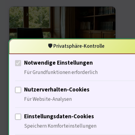
🛡️ Privatsphäre-Kontrolle
Notwendige Einstellungen
Ökonomische Aspekte sind oft
Für Grundfunktionen erforderlich
entscheidend (…) Der Wert eines
Nutzerverhalten-Cookies
Grundstücks kann durch
Für Website-Analysen
Nachbarschaftsstreitigkeiten
Einstellungsdaten-Cookies
erheblich sinken. 60% der
Speichern Komforteinstellungen
Immobilieneigentümer sind sich der