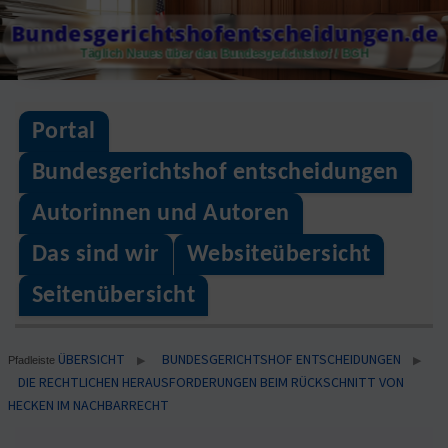
Skip
Bundesgerichtshofentscheidungen.de
to
Täglich Neues über den Bundesgerichtshof / BGH
content
Portal
Bundesgerichtshof entscheidungen
Autorinnen und Autoren
Das sind wir
Websiteübersicht
Seitenübersicht
ÜBERSICHT
BUNDESGERICHTSHOF ENTSCHEIDUNGEN
▶
▶
Pfadleiste
DIE RECHTLICHEN HERAUSFORDERUNGEN BEIM RÜCKSCHNITT VON
HECKEN IM NACHBARRECHT