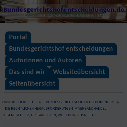
Skip
Bundesgerichtshofentscheidungen.de
to
Täglich Neues über den Bundesgerichtshof / BGH
content
Portal
Bundesgerichtshof entscheidungen
Autorinnen und Autoren
Das sind wir
Websiteübersicht
Seitenübersicht
ÜBERSICHT
BUNDESGERICHTSHOF ENTSCHEIDUNGEN
▶
▶
Pfadleiste
DIE RECHTLICHEN HERAUSFORDERUNGEN IM VERSANDHANDEL:
JUGENDSCHUTZ, E-ZIGARETTEN, WETTBEWERBSRECHT