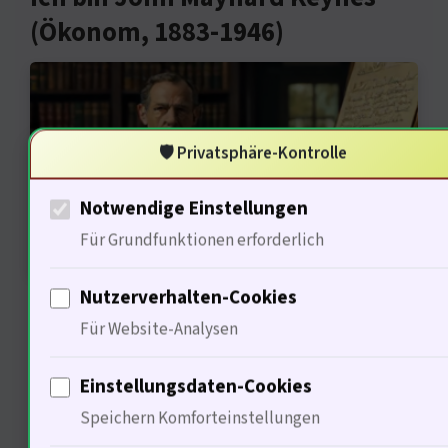
(Ökonom, 1883-1946)
🛡️ Privatsphäre-Kontrolle
Notwendige Einstellungen
Für Grundfunktionen erforderlich
Wirtschaftliche Anreize sind ein
Nutzerverhalten-Cookies
Für Website-Analysen
kraftvolles Werkzeug. 30% der
Konsumenten sind preissensibel
Einstellungsdaten-Cookies
(Marktanalyse, 2024). Subventionen
Speichern Komforteinstellungen