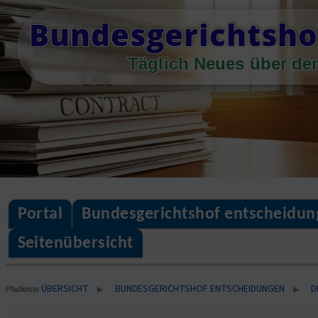
Skip
Bundesgerichtsho
to
content
Täglich Neues über de
Portal
Bundesgerichtshof entscheidun
Seitenübersicht
ÜBERSICHT
BUNDESGERICHTSHOF ENTSCHEIDUNGEN
D
▶
▶
Pfadleiste