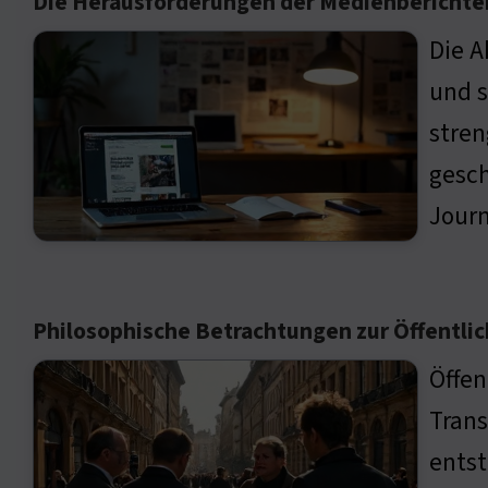
Die Herausforderungen der Medienberichte
Die A
und s
stren
gesch
Journ
Philosophische Betrachtungen zur Öffentlic
Öffen
Trans
entst