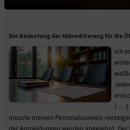
Die Bedeutung der Akkreditierung für die Öf
Ich e
erst
wollt
Jeder
entsc
( … )
musste meinen Personalausweis vorzeigen
der Anmeldungen werden abgelehnt. Der Pr