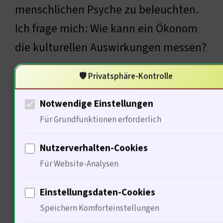
menschlichen Psyche zu beleuchten.
Ich frage mich: Wie kann ein Ökonom
die kulturellen Auswirkungen messen?
🛡️ Privatsphäre-Kontrolle
Kulturelle Auswirkungen der
Notwendige Einstellungen
Jugendkriminalität
Für Grundfunktionen erforderlich
Nutzerverhalten-Cookies
Für Website-Analysen
Einstellungsdaten-Cookies
Speichern Komforteinstellungen