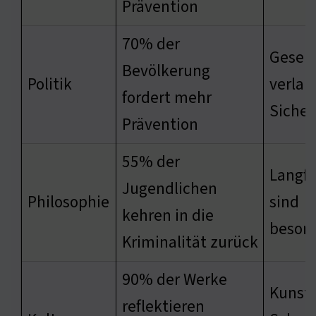
Prävention
70% der
Gesell
Bevölkerung
Politik
verlan
fordert mehr
Sicher
Prävention
55% der
Langfr
Jugendlichen
Philosophie
sind
kehren in die
besorg
Kriminalität zurück
90% der Werke
Kunst 
reflektieren