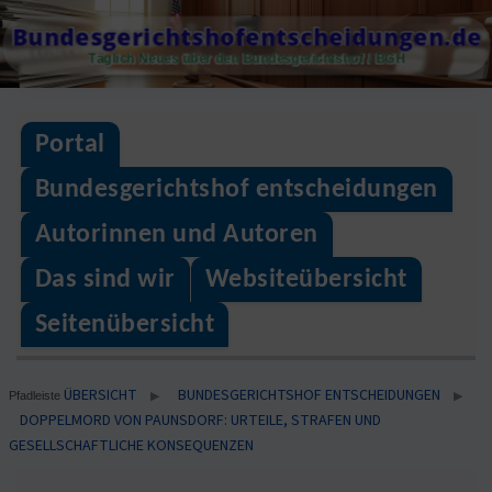
Skip
Bundesgerichtshofentscheidungen.de
to
Täglich Neues über den Bundesgerichtshof / BGH
content
Portal
Bundesgerichtshof entscheidungen
Autorinnen und Autoren
Das sind wir
Websiteübersicht
Seitenübersicht
ÜBERSICHT
BUNDESGERICHTSHOF ENTSCHEIDUNGEN
▶
▶
Pfadleiste
DOPPELMORD VON PAUNSDORF: URTEILE, STRAFEN UND
GESELLSCHAFTLICHE KONSEQUENZEN