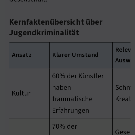
Kernfaktenübersicht über
Jugendkriminalität
Releva
Ansatz
Klarer Umstand
Auswi
60% der Künstler
haben
Schmer
Kultur
traumatische
Kreati
Erfahrungen
70% der
Gesell