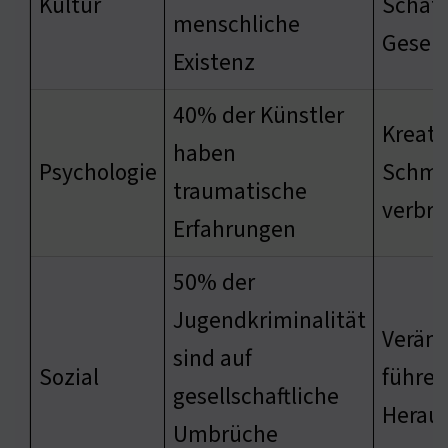
Kultur
Schatt
menschliche
Gesell
Existenz
40% der Künstler
Kreati
haben
Psychologie
Schmer
traumatische
verbre
Erfahrungen
50% der
Jugendkriminalität
Verän
sind auf
Sozial
führen
gesellschaftliche
Herau
Umbrüche