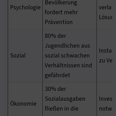
Bevölkerung
Psychologie
verlan
fordert mehr
Lösun
Prävention
80% der
Jugendlichen aus
Instabi
Sozial
sozial schwachen
zu Ver
Verhältnissen sind
gefährdet
30% der
Sozialausgaben
Invest
Ökonomie
fließen in die
notwe