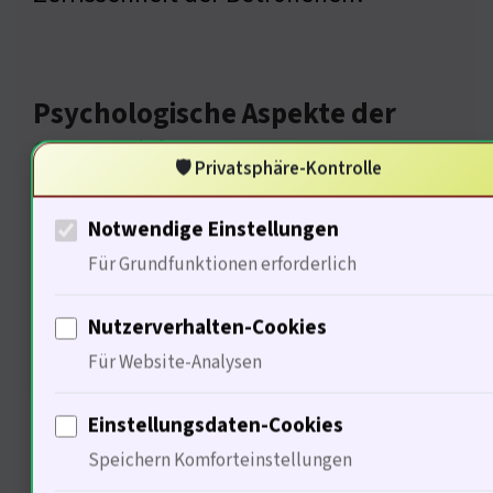
Psychologische Aspekte der
Sterbehilfe
🛡️ Privatsphäre-Kontrolle
Notwendige Einstellungen
Für Grundfunktionen erforderlich
Nutzerverhalten-Cookies
Für Website-Analysen
Studien zeigen, dass 80% der
Einstellungsdaten-Cookies
Speichern Komforteinstellungen
depressiven Menschen nicht in der