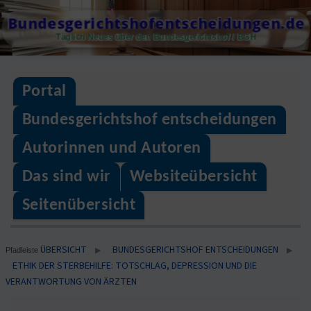
Skip
Bundesgerichtshofentscheidungen.de
to
Täglich Neues über den Bundesgerichtshof / BGH
content
Portal
Bundesgerichtshof entscheidungen
Autorinnen und Autoren
Das sind wir
Websiteübersicht
Seitenübersicht
ÜBERSICHT
BUNDESGERICHTSHOF ENTSCHEIDUNGEN
▶
▶
Pfadleiste
ETHIK DER STERBEHILFE: TOTSCHLAG, DEPRESSION UND DIE
VERANTWORTUNG VON ÄRZTEN