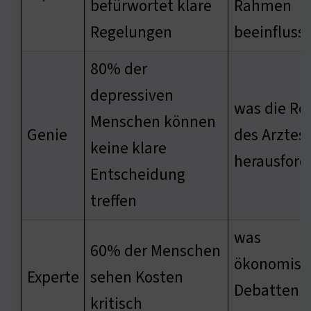
befürwortet klare
Rahmen
Regelungen
beeinflusst
80% der
depressiven
was die Rol
Menschen können
Genie
des Arztes
keine klare
herausford
Entscheidung
treffen
was
60% der Menschen
ökonomisc
Experte
sehen Kosten
Debatten
kritisch