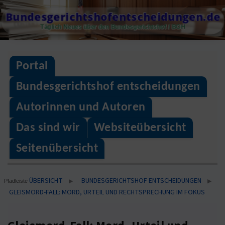
Skip
Bundesgerichtshofentscheidungen.de
to
Täglich Neues über den Bundesgerichtshof / BGH
content
Portal
Bundesgerichtshof entscheidungen
Autorinnen und Autoren
Das sind wir
Websiteübersicht
Seitenübersicht
ÜBERSICHT
BUNDESGERICHTSHOF ENTSCHEIDUNGEN
▶
▶
Pfadleiste
GLEISMORD-FALL: MORD, URTEIL UND RECHTSPRECHUNG IM FOKUS