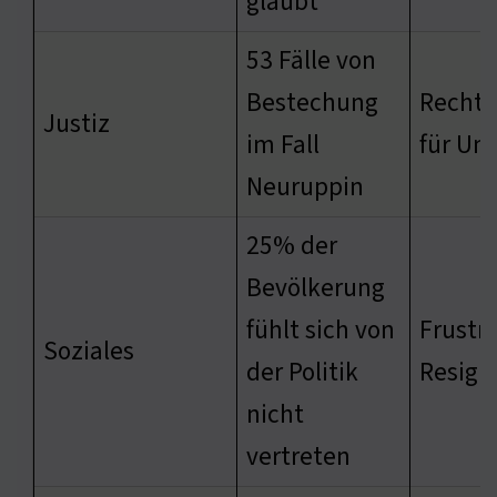
glaubt
53 Fälle von
Bestechung
Rechts
Justiz
im Fall
für Un
Neuruppin
25% der
Bevölkerung
fühlt sich von
Frustr
Soziales
der Politik
Resign
nicht
vertreten