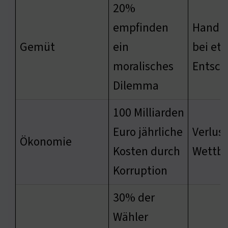
20%
empfinden
Handlu
Gemüt
ein
bei et
moralisches
Entsch
Dilemma
100 Milliarden
Euro jährliche
Verlust
Ökonomie
Kosten durch
Wettbe
Korruption
30% der
Wähler