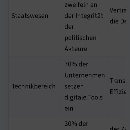
zweifeln an
Vertrau
Staatswesen
der Integrität
die De
der
politischen
Akteure
70% der
Unternehmen
Transp
Technikbereich
setzen
Effizie
digitale Tools
ein
30% der
der Zwe