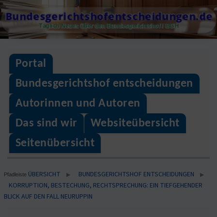
Skip
Bundesgerichtshofentscheidungen.de
to
Täglich Neues über den Bundesgerichtshof / BGH
content
Portal
Bundesgerichtshof entscheidungen
Autorinnen und Autoren
Das sind wir
Websiteübersicht
Seitenübersicht
ÜBERSICHT
BUNDESGERICHTSHOF ENTSCHEIDUNGEN
▶
▶
Pfadleiste
KORRUPTION, BESTECHUNG, RECHTSPRECHUNG: EIN TIEFGEHENDER
BLICK AUF DEN FALL NEURUPPIN