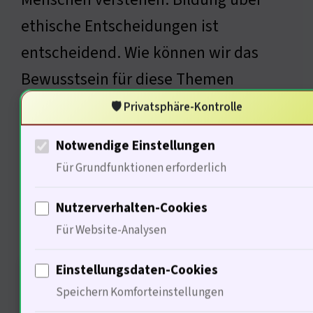
ethische Entscheidungen ist
entscheidend. Wie können wir das
Bewusstsein für diese Themen
schärfen? Psychologische Aufklärung
🛡️ Privatsphäre-Kontrolle
ist der erste Schritt ;
Notwendige Einstellungen
Für Grundfunktionen erforderlich
Ökonomische Folgen von
Nutzerverhalten-Cookies
Bestechung
Für Website-Analysen
Einstellungsdaten-Cookies
Speichern Komforteinstellungen