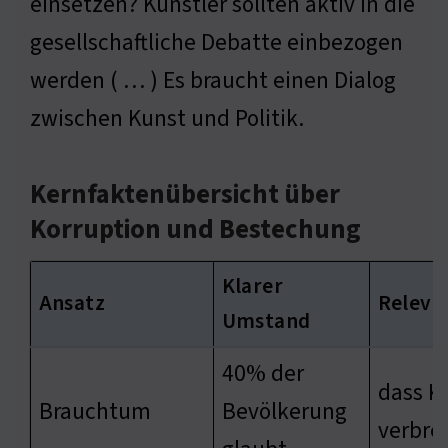
einsetzen? Künstler sollten aktiv in die
gesellschaftliche Debatte einbezogen
werden ( … ) Es braucht einen Dialog
zwischen Kunst und Politik.
Kernfaktenübersicht über
Korruption und Bestechung
Klarer
Ansatz
Releva
Umstand
40% der
dass K
Brauchtum
Bevölkerung
verbrei