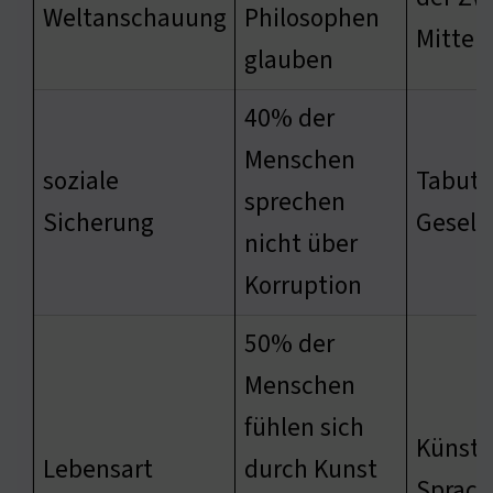
Weltanschauung
Philosophen
Mittel
glauben
40% der
Menschen
soziale
Tabuth
sprechen
Sicherung
Gesell
nicht über
Korruption
50% der
Menschen
fühlen sich
Künstle
Lebensart
durch Kunst
Sprach