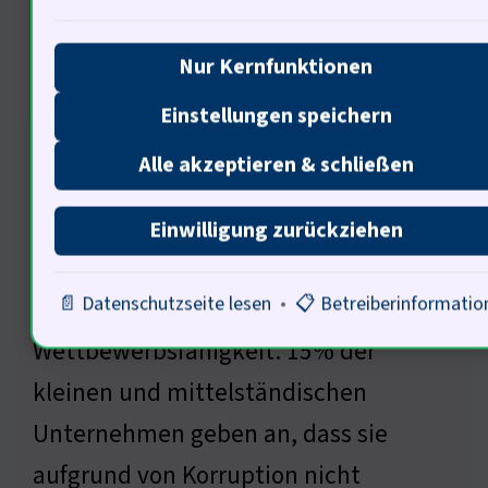
Nur Kernfunktionen
Einstellungen speichern
Korruption hat massive ökonomische
Alle akzeptieren & schließen
Folgen. Schätzungen zufolge kostet
sie die deutsche Wirtschaft jährlich
Einwilligung zurückziehen
100 Milliarden Euro » Das sind enorme
📄 Datenschutzseite lesen
•
📋 Betreiberinformatio
Summen. Unternehmen verlieren
Wettbewerbsfähigkeit. 15% der
kleinen und mittelständischen
Unternehmen geben an, dass sie
aufgrund von Korruption nicht