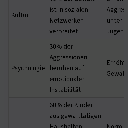
ist in sozialen
Aggress
Kultur
Netzwerken
unter
verbreitet
Jugend
30% der
Aggressionen
Erhöht
Psychologie
beruhen auf
Gewalt
emotionaler
Instabilität
60% der Kinder
aus gewalttätigen
Haushalten
Normie