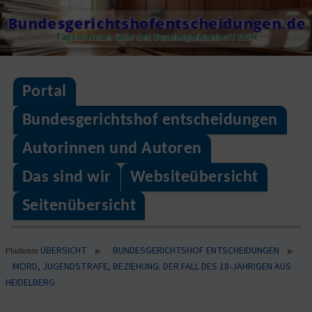
Skip
Bundesgerichtshofentscheidungen.de
to
Täglich Neues über den Bundesgerichtshof / BGH
content
Portal
Bundesgerichtshof entscheidungen
Autorinnen und Autoren
Das sind wir
Websiteübersicht
Seitenübersicht
ÜBERSICHT
BUNDESGERICHTSHOF ENTSCHEIDUNGEN
▶
▶
Pfadleiste
MORD, JUGENDSTRAFE, BEZIEHUNG: DER FALL DES 18-JÄHRIGEN AUS
HEIDELBERG