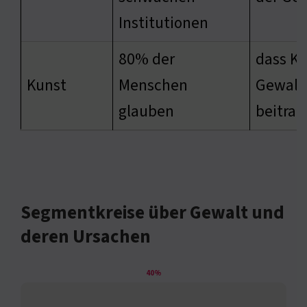
Institutionen
80% der
dass Ku
Kunst
Menschen
Gewalt
glauben
beitrag
Segmentkreise über Gewalt und
deren Ursachen
40%