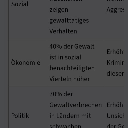
Sozial
zeigen
Aggres
gewalttätiges
Verhalten
40% der Gewalt
Erhöht
ist in sozial
Ökonomie
Krimina
benachteiligten
diesen
Vierteln höher
70% der
Gewaltverbrechen
Erhöht
Politik
in Ländern mit
Unsiche
schwachen
der Ges