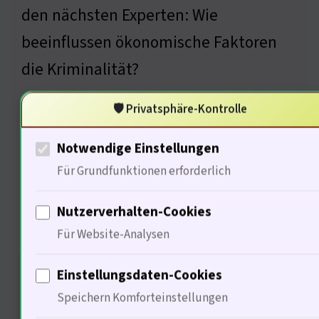
den nächsten Experten: Wie
beeinflussen ökonomische Faktoren
die Kriminalität?
• Quelle: American Psychological Association,der
🛡️ Privatsphäre-Kontrolle
Gewalt, S. 12
Notwendige Einstellungen
Für Grundfunktionen erforderlich
Ökonomische Einflüsse auf
Nutzerverhalten-Cookies
kriminelles Verhalten
Für Website-Analysen
Einstellungsdaten-Cookies
Speichern Komforteinstellungen