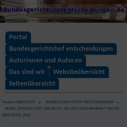
Skip
Bundesgerichtshofentscheidungen.de
to
Täglich Neues über den Bundesgerichtshof / BGH
content
Portal
Bundesgerichtshof entscheidungen
Autorinnen und Autoren
Das sind wir
Websiteübersicht
Seitenübersicht
ÜBERSICHT
BUNDESGERICHTSHOF ENTSCHEIDUNGEN
▶
▶
Pfadleiste
MORD, SPRENGSTOFF UND RECHT: DIE EXPLOSIVE WAHRHEIT HINTER
DEM URTEIL 2025