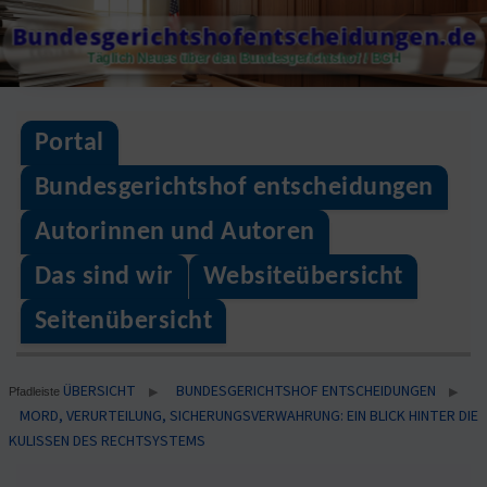
Skip
Bundesgerichtshofentscheidungen.de
to
Täglich Neues über den Bundesgerichtshof / BGH
content
Portal
Bundesgerichtshof entscheidungen
Autorinnen und Autoren
Das sind wir
Websiteübersicht
Seitenübersicht
ÜBERSICHT
BUNDESGERICHTSHOF ENTSCHEIDUNGEN
▶
▶
Pfadleiste
MORD, VERURTEILUNG, SICHERUNGSVERWAHRUNG: EIN BLICK HINTER DIE
KULISSEN DES RECHTSYSTEMS