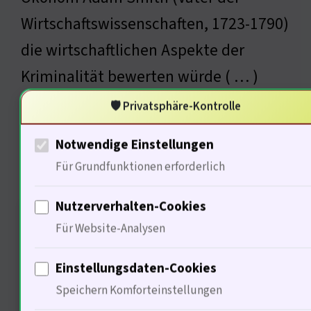
Wirtschaftswissenschaften, 1723-1790)
die wirtschaftlichen Aspekte der
Kriminalität bewerten würde ( … )
🛡️ Privatsphäre-Kontrolle
Notwendige Einstellungen
Wirtschaftliche Faktoren und
Für Grundfunktionen erforderlich
Kriminalität
Nutzerverhalten-Cookies
Für Website-Analysen
Einstellungsdaten-Cookies
Speichern Komforteinstellungen