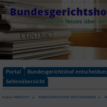
Skip
Bundesgerichtsho
to
content
Täglich Neues über de
Portal
Bundesgerichtshof entscheidun
Seitenübersicht
ÜBERSICHT
BUNDESGERICHTSHOF ENTSCHEIDUNGEN
M
▶
▶
Pfadleiste