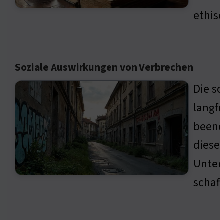
ethi
Soziale Auswirkungen von Verbrechen
Die s
langf
beend
diese
Unter
schaf