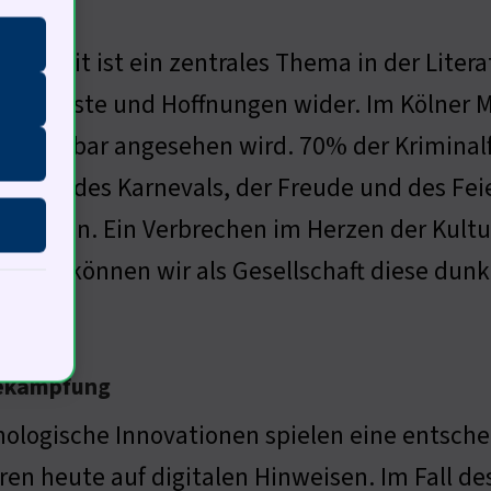
htigkeit ist ein zentrales Thema in der Liter
ten Ängste und Hoffnungen wider. Im Kölner Mo
echenbar angesehen wird. 70% der Kriminalf
influss des Karnevals, der Freude und des Fe
brochen. Ein Verbrechen im Herzen der Kultur
. Wie können wir als Gesellschaft diese dunk
bekämpfung
ologische Innovationen spielen eine entsche
ren heute auf digitalen Hinweisen. Im Fall d