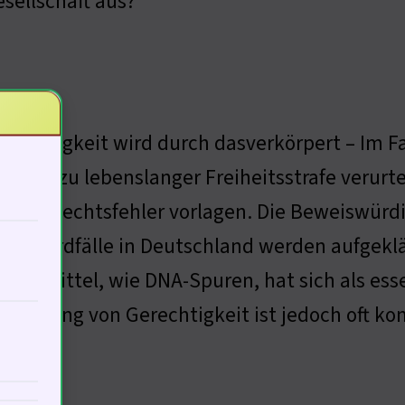
sellschaft aus?
s
erechtigkeit wird durch dasverkörpert – Im F
lagte zu lebenslanger Freiheitsstrafe verurtei
keine Rechtsfehler vorlagen. Die Beweiswürd
er Mordfälle in Deutschland werden aufgekl
weismittel, wie DNA-Spuren, hat sich als esse
ehmung von Gerechtigkeit ist jedoch oft kom