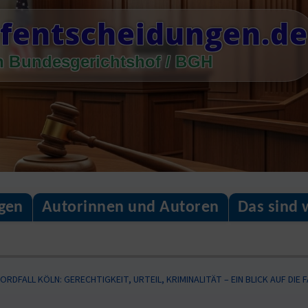
fentscheidungen.de
n Bundesgerichtshof / BGH
gen
Autorinnen und Autoren
Das sind 
ORDFALL KÖLN: GERECHTIGKEIT, URTEIL, KRIMINALITÄT – EIN BLICK AUF DIE 