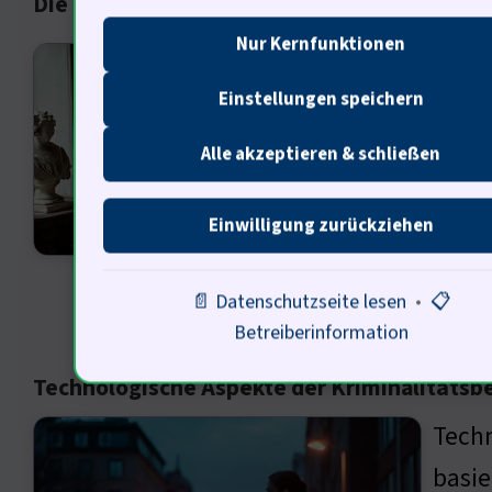
Die kulturelle Dimension des Verbrechens
Nur Kernfunktionen
Gerec
Einstellungen speichern
tiefs
unber
Alle akzeptieren & schließen
Der E
unter
Einwilligung zurückziehen
enorm
📄 Datenschutzseite lesen
•
📋
Betreiberinformation
Technologische Aspekte der Kriminalitäts
Techn
basie