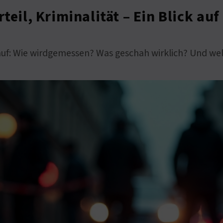
teil, Kriminalität – Ein Blick auf
auf: Wie wirdgemessen? Was geschah wirklich? Und wel