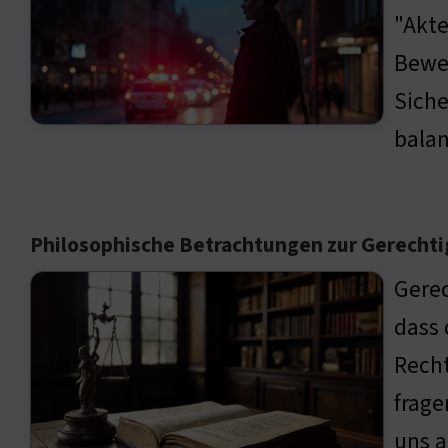
"Akte
Bewei
Siche
balan
Philosophische Betrachtungen zur Gerechti
Gerec
dass 
Recht
frage
uns a