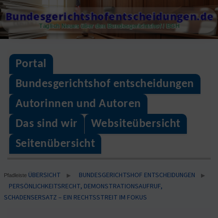
Skip
Bundesgerichtshofentscheidungen.de
to
Täglich Neues über den Bundesgerichtshof / BGH
content
Portal
Bundesgerichtshof entscheidungen
Autorinnen und Autoren
Das sind wir
Websiteübersicht
Seitenübersicht
ÜBERSICHT
BUNDESGERICHTSHOF ENTSCHEIDUNGEN
▶
▶
Pfadleiste
PERSÖNLICHKEITSRECHT, DEMONSTRATIONSAUFRUF,
SCHADENSERSATZ – EIN RECHTSSTREIT IM FOKUS