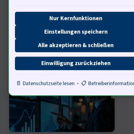
bringen, ihre eigenen Meinungen zu
Nur Kernfunktionen
hinterfragen?
Einstellungen speichern
Alle akzeptieren & schließen
Ökonomische Aspekte der
Einwilligung zurückziehen
Informationsverbreitung
📄 Datenschutzseite lesen
•
📋 Betreiberinformatio