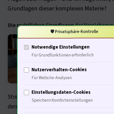
Grundlagen dieser komplexen Materie?
Die rechtlichen Grundlagen der Versicherun
🛡️ Privatsphäre-Kontrolle
Der U
Notwendige Einstellungen
Recht
Für Grundfunktionen erforderlich
Bedin
Versi
Nutzerverhalten-Cookies
Punkt
Für Website-Analysen
Halte
Einstellungsdaten-Cookies
Streitigkeiten über die Auslegung solcher
Speichern Komforteinstellungen
dem BGH behandelt wurden — Was wird der