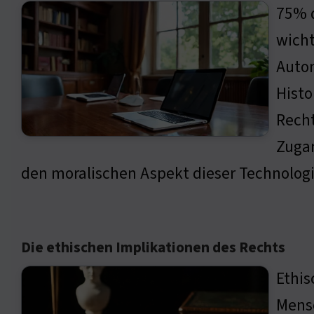
75% d
wicht
Autom
Histo
Recht
Zugan
den moralischen Aspekt dieser Technolog
Die ethischen Implikationen des Rechts
Ethis
Mensc