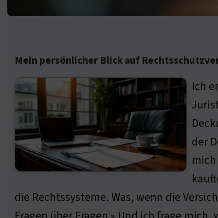
Mein persönlicher Blick auf Rechtsschutzv
Ich e
Juris
Decku
der D
mich 
kauft
die Rechtssysteme. Was, wenn die Versic
Fragen über Fragen » Und ich frage mich, 