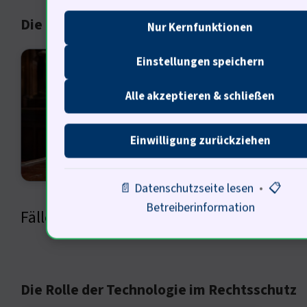
Die Kultur der Rechtsprechung in Deutschl
Nur Kernfunktionen
Die K
Einstellungen speichern
sich 
Alle akzeptieren & schließen
auf i
vertr
Einwilligung zurückziehen
wiede
📄 Datenschutzseite lesen
•
📋
Recht
Betreiberinformation
Fälle reagieren? Was denkt der nächste Tec
Die Rolle der Technologie im Rechtsschutz