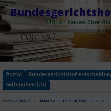
Skip
Bundesgerichtsho
to
content
Täglich Neues über de
Portal
Bundesgerichtshof entscheidun
Seitenübersicht
ÜBERSICHT
BUNDESGERICHTSHOF ENTSCHEIDUNGEN
R
▶
▶
Pfadleiste