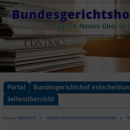
Skip
Bundesgerichtsho
to
content
Täglich Neues über de
Portal
Bundesgerichtshof entscheidun
Seitenübersicht
ÜBERSICHT
BUNDESGERICHTSHOF ENTSCHEIDUNGEN
R
▶
▶
Pfadleiste