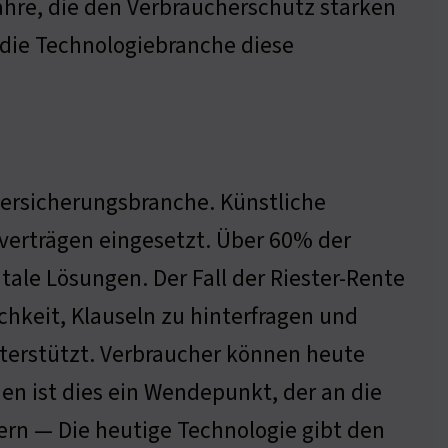
ahre, die den Verbraucherschutz stärken
t die Technologiebranche diese
Versicherungsbranche. Künstliche
sverträgen eingesetzt. Über 60% der
ale Lösungen. Der Fall der Riester-Rente
ichkeit, Klauseln zu hinterfragen und
terstützt. Verbraucher können heute
hen ist dies ein Wendepunkt, der an die
dern — Die heutige Technologie gibt den