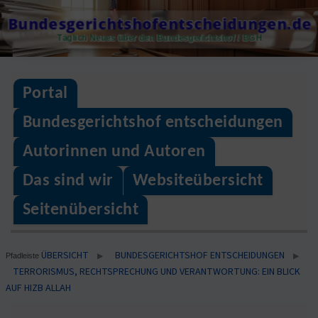
Skip
Bundesgerichtshofentscheidungen.de
to
Täglich Neues über den Bundesgerichtshof / BGH
content
Portal
Bundesgerichtshof entscheidungen
Autorinnen und Autoren
Das sind wir
Websiteübersicht
Seitenübersicht
ÜBERSICHT
BUNDESGERICHTSHOF ENTSCHEIDUNGEN
▶
▶
Pfadleiste
TERRORISMUS, RECHTSPRECHUNG UND VERANTWORTUNG: EIN BLICK
AUF HIZB ALLAH