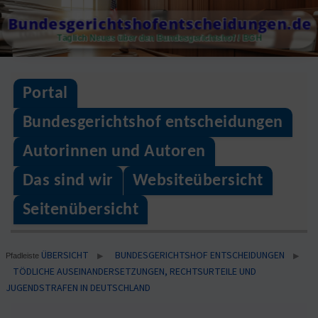
Skip
Bundesgerichtshofentscheidungen.de
to
Täglich Neues über den Bundesgerichtshof / BGH
content
Portal
Bundesgerichtshof entscheidungen
Autorinnen und Autoren
Das sind wir
Websiteübersicht
Seitenübersicht
ÜBERSICHT
BUNDESGERICHTSHOF ENTSCHEIDUNGEN
▶
▶
Pfadleiste
TÖDLICHE AUSEINANDERSETZUNGEN, RECHTSURTEILE UND
JUGENDSTRAFEN IN DEUTSCHLAND