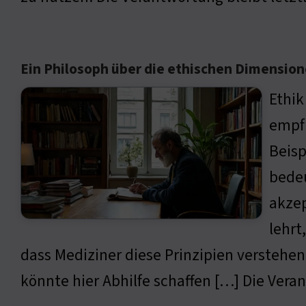
Ein Philosoph über die ethischen Dimensio
Ethik
empfi
Beisp
bedeu
akzep
lehrt
dass Mediziner diese Prinzipien verstehe
könnte hier Abhilfe schaffen […] Die Veran