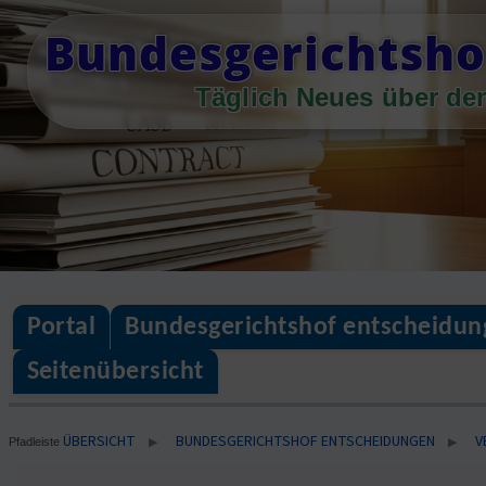
Skip
Bundesgerichtsho
to
content
Täglich Neues über de
Portal
Bundesgerichtshof entscheidun
Seitenübersicht
ÜBERSICHT
BUNDESGERICHTSHOF ENTSCHEIDUNGEN
V
▶
▶
Pfadleiste