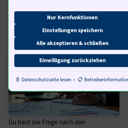
den Ökonomen (…)
Nur Kernfunktionen
Einstellungen speichern
Ökonomische Analysen von
Alle akzeptieren & schließen
Vertragsklauseln
Einwilligung zurückziehen
📄 Datenschutzseite lesen
•
📋 Betreiberinformatio
Du hast die Frage nach den