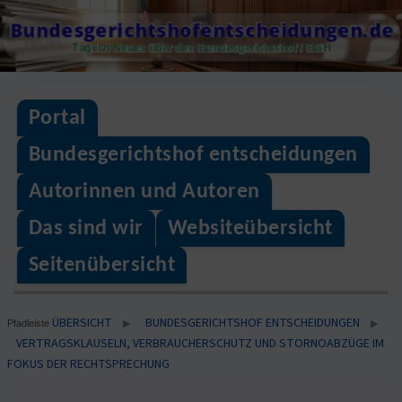
Skip
Bundesgerichtshofentscheidungen.de
to
Täglich Neues über den Bundesgerichtshof / BGH
content
Portal
Bundesgerichtshof entscheidungen
Autorinnen und Autoren
Das sind wir
Websiteübersicht
Seitenübersicht
ÜBERSICHT
BUNDESGERICHTSHOF ENTSCHEIDUNGEN
▶
▶
Pfadleiste
VERTRAGSKLAUSELN, VERBRAUCHERSCHUTZ UND STORNOABZÜGE IM
FOKUS DER RECHTSPRECHUNG