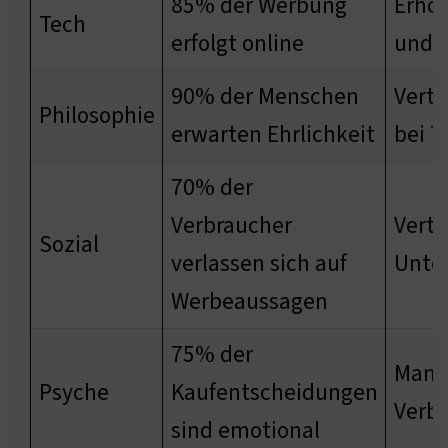
85% der Werbung
Erhöh
Tech
erfolgt online
und 
90% der Menschen
Vertr
Philosophie
erwarten Ehrlichkeit
bei 
70% der
Verbraucher
Vertr
Sozial
verlassen sich auf
Unte
Werbeaussagen
75% der
Manip
Psyche
Kaufentscheidungen
Verb
sind emotional