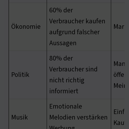
60% der
Verbraucher kaufen
Ökonomie
Mark
aufgrund falscher
Aussagen
80% der
Manip
Verbraucher sind
Politik
öffen
nicht richtig
Mein
informiert
Emotionale
Einfl
Musik
Melodien verstärken
Kauf
Werbung