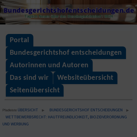
Skip
Bundesgerichtshofentscheidungen.de
to
Täglich Neues über den Bundesgerichtshof / BGH
content
Portal
Bundesgerichtshof entscheidungen
Autorinnen und Autoren
Das sind wir
Websiteübersicht
Seitenübersicht
ÜBERSICHT
BUNDESGERICHTSHOF ENTSCHEIDUNGEN
▶
▶
Pfadleiste
WETTBEWERBSRECHT: HAUTFREUNDLICHKEIT, BIOZIDVERORDNUNG
UND WERBUNG