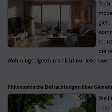
Techn
moder
gleic
Komm
reduz
die r
Wohnungseigentums nicht nur lebenswert
Philosophische Betrachtungen über Gemein
Die F
dass 