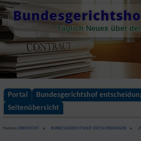
Skip
Bundesgerichtsho
to
content
Täglich Neues über de
Portal
Bundesgerichtshof entscheidun
Seitenübersicht
ÜBERSICHT
BUNDESGERICHTSHOF ENTSCHEIDUNGEN
Z
▶
▶
Pfadleiste