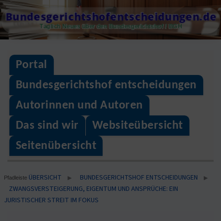
Skip
Bundesgerichtshofentscheidungen.de
to
Täglich Neues über den Bundesgerichtshof / BGH
content
Portal
Bundesgerichtshof entscheidungen
Autorinnen und Autoren
Das sind wir
Websiteübersicht
Seitenübersicht
ÜBERSICHT
BUNDESGERICHTSHOF ENTSCHEIDUNGEN
▶
▶
Pfadleiste
ZWANGSVERSTEIGERUNG, EIGENTUM UND ANSPRÜCHE: EIN
JURISTISCHER STREIT IM FOKUS