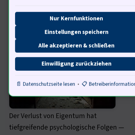
Nur Kernfunktionen
Psychologische Auswirkungen
Einstellungen speichern
von Eigentumsverlust
Alle akzeptieren & schließen
Einwilligung zurückziehen
📄 Datenschutzseite lesen
•
📋 Betreiberinformatio
Der Verlust von Eigentum hat
tiefgreifende psychologische Folgen —